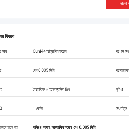
ভালো দ
যের বিবরণ
র নাম
Cuni44 আল্ট্রাথিন ফয়েল
প্রধান উপ
র
বেধ 0.005 মিমি
প্রস্তুতক
ার
বৈদ্যুতিক ও ইলেকট্রনিক শিল্প
সুবিধা
ম্যাথু ***
আলফ্রেড 
েকে কম প্রসারণশীল সংকর ধাতু কিনেছিলাম, তিনি
আমরা পণ্য পেয়েছি, সবকিছু ঠিকঠাক 
Q
1 কেজি
উৎপত্তি
 দায়িত্বশীল মহিলা, হুওনার পণ্যের মান বেশ
প্যাকেজিং, ভাল পণ্যের গুণমান, ভাল 
ষভাবে তুলে ধরা
কুনি৪৪ ফয়েল
,
আল্ট্রাথিন ফয়েল
,
বেধ 0.005 মিমি