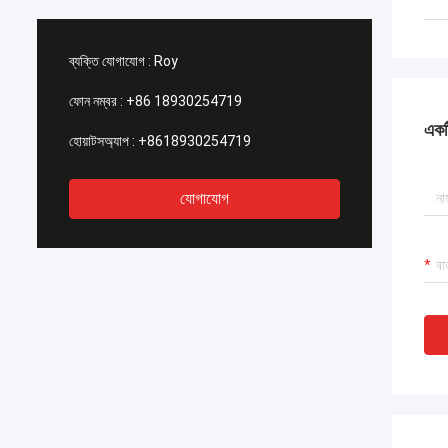
ব্যক্তি যোগাযোগ :
Roy
ফোন নম্বর :
+86 18930254719
একটি
হোয়াটসঅ্যাপ :
+8618930254719
যোগাযোগ