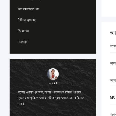
উচ্চ তাপমাত্রা খাদ
নিটিনল অ্যালাই
শিরোনামে
পণ্
অন্যান্য
পণ্যে
আকা
ব্যবহ
মে ***
পণ্যের গুণমান খুব ভাল, আমার প্রত্যাশার বাইরে, প্রকৃত
আমি জয় থ
MO
ব্যবহার সম্পূর্ণরূপে আমার চাহিদা পূরণ, আমরা আবার কিনতে
একজন খুবই
হবে।
ভালো।
বিশে