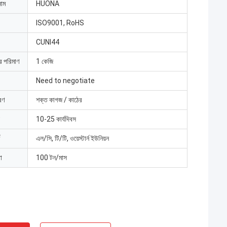
নাম
HUONA
ISO9001, RoHS
CUNI44
ার পরিমাণ
1 কেজি
Need to negotiate
রণ
শক্ত কাগজ / কাঠের
10-25 কার্যদিবস
এল/সি, টি/টি, ওয়েস্টার্ন ইউনিয়ন
া
100 টন/মাস