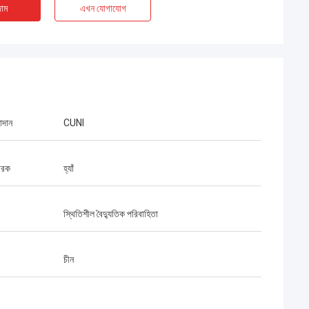
াম
এখন যোগাযোগ
াদান
CUNI
ারক
হ্যাঁ
স্থিতিশীল বৈদ্যুতিক পরিবাহিতা
***
হয়েছে। নিখুঁত
চীন
দাম - আমরা সন্তুষ্ট।