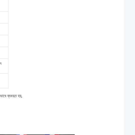
শল
বে ব্যবহৃত হয়,