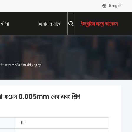
Bengali
ঘটনা
আমাদের সাথে
উদ্ধৃতির জন্য আবেদন
যোগাযোগ করুন
শন জন্য কাস্টমাইজযোগ্য প্রস্থ
াতলা ফয়েল 0.005mm বেধ এবং শিল্প
চীন