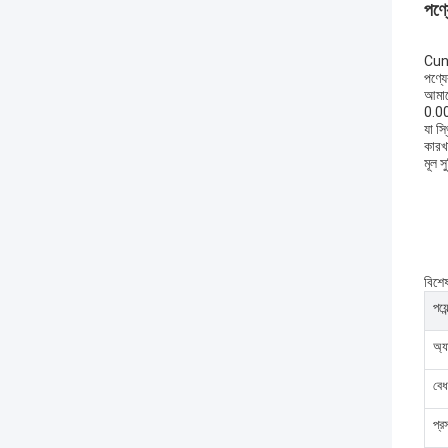
পণ্য
Cuni
পণ্যে
আমাদ
0.005
যা স
কারখা
মূল স
বিশে
পয়েন
অ্য
বেধ
প্র