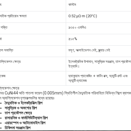
্য
কাস্টম
্যুতিক প্রতিরোধ ক্ষমতা
0.52 μΩ·m (20°C)
 শক্তি
≥৩৫০ এমপিএ
বা
≥১৫%
্ঠতল সমাপ্তি
মসৃণ, অক্সাইডেশন নেই, স্ক্র্যাচ নেই
াপ্লিকেশন ক্ষেত্র
ইলেকট্রনিক উপাদান, সামুদ্রিক সরঞ্জাম, তাপ প্রকৌ
ইত্যাদি।
াকেজ
ভ্যাকুয়াম প্যাকেজিং + কার্টন বক্স, অ্যান্টি-রস্ট এবং
অ্যান্টি-ড্যামেজ
্লিকেশন ক্ষেত্র
ের CuNi44 অতি পাতলা ফয়েল (0.005mm) স্থিতিশীল বৈদ্যুতিক পরিবাহিতা বিভিন্ন শিল্পে ব্যাপকভা
ন অ্যাপ্লিকেশন দৃশ্যকল্পগুলির মধ্যে রয়েছেঃ
বৈদ্যুতিক ও ইলেকট্রনিক্স শিল্প
সামুদ্রিক ও অফশোর শিল্প
তাপ প্রকৌশল ক্ষেত্র
রাসায়নিক ও ফার্মাসিউটিক্যাল শিল্প
এয়ারস্পেস ও অটোমোবাইল শিল্প
চিকিৎসা সরঞ্জাম শিল্প