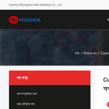
Huona (Shanghai) New Material Co., Ltd.
ব
বাড়ি
/
নিক্রোম খাদ
/
Cuni44
সব পণ্য
Cu
অ্
কম সম্প্রসারণ খাদ
নরম চৌম্বক খাদ