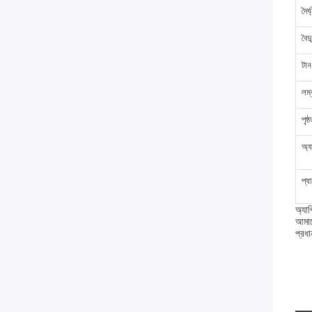
দৈর্ঘ
বৈদ
টান
লম্
পৃষ
অ্য
প্য
অ্যাপ
আমাদ
প্রধা