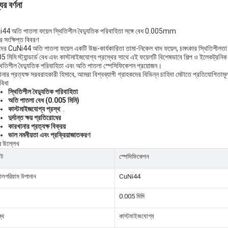
ের বর্ণনা
44 অতি পাতলা ফয়েল স্থিতিশীল বৈদ্যুতিক পরিবাহিতা সঙ্গে বেধ 0.005mm
র সংক্ষিপ্ত বিবরণ
ের CuNi44 অতি পাতলা ফয়েল একটি উচ্চ-কার্যকারিতা তামা-নিকেল খাদ ফয়েল, চমৎকার স্থিতিশীলতা এবং
 মিমি স্ট্যান্ডার্ড বেধ এবং কাস্টমাইজযোগ্য প্রস্থের সাথে এই ফয়েলটি বিশেষভাবে শিল্প ও ইলেকট্রনি
্থিতিশীল বৈদ্যুতিক পরিবাহিতা এবং অতি পাতলা স্পেসিফিকেশন প্রয়োজন।
নার প্রত্যক্ষ সরবরাহকারী হিসাবে, আমরা বিশ্বব্যাপী গ্রাহকদের বিভিন্ন চাহিদা মেটাতে প্রতিযোগিতামূ
ুবিধা
স্থিতিশীল বৈদ্যুতিক পরিবাহিতা
অতি পাতলা বেধ (0.005 মিমি)
কাস্টমাইজযোগ্য প্রস্থ
: .
দুর্দান্ত ক্ষয় প্রতিরোধের
কারখানার প্রত্যক্ষ বিক্রয়
ভাল নমনীয়তা এবং প্রক্রিয়াজাতকরণ
ষ উল্লেখ
্ট
স্পেসিফিকেশন
ালগরিয়াম উপাদান
CuNi44
0.005 মিমি
স্থ
কাস্টমাইজযোগ্য