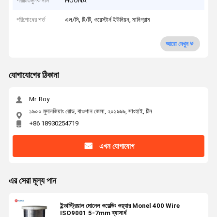
পরিচিতিমুলক নাম
HUONA
পরিশোধের শর্ত
এল/সি, টি/টি, ওয়েস্টার্ন ইউনিয়ন, মানিগ্রাম
আরো দেখুন
যোগাযোগের ঠিকানা
Mr. Roy
১৯০০ মুদানজিয়াং রোড, বাওশান জেলা, ২০১৯৯৯, সাংহাই, চীন
+86 18930254719
এখন যোগাযোগ
এর সেরা মূল্য পান
ইন্ডাস্ট্রিয়াল মোনেল ওয়েল্ডিং ওয়্যার Monel 400 Wire
ISO9001 5-7mm ব্যাসার্ধ