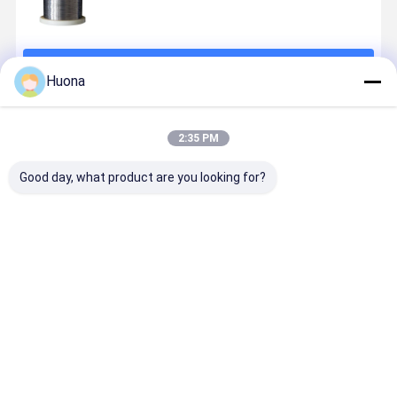
চালিয়ে
Huona
প্রস্তাবিত পণ্য
2:35 PM
Good day, what product are you looking for?
মোনিল ওয়েল্ডিং তারের
ASTM B127
সুপার অ্যালোয়
উচ্চ তাপমাত্রা
খাদ 400 ফিলার তার
Monel 400
Monel 400
অ্যাপ্লিকেশন জ
মাছ ধরার তার মোনিল
প্লেট প্রস্তুতকারক
Monel অ্যালোয়
5-7mm ব্যাসার
ট্রলিং তার
UNS N04400
তারের জাল অ্যান্টি
Monel 400
নিকেল শীট খাদ
ক্ষয় 8.05g/Cm3
টিউবিং খাদ 400
ভালো দাম
ভালো দাম
ভালো দাম
ভালো দাম
Monel
ঘনত্ব
পাইপ