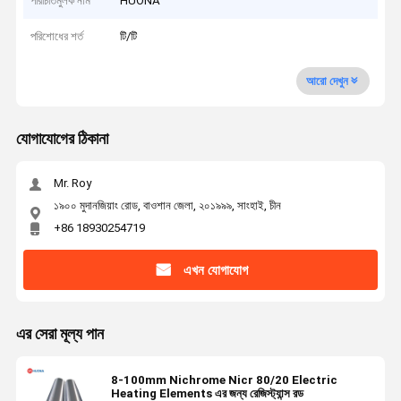
পরিচিতিমুলক নাম
HUONA
পরিশোধের শর্ত
টি/টি
আরো দেখুন
যোগাযোগের ঠিকানা
Mr. Roy
১৯০০ মুদানজিয়াং রোড, বাওশান জেলা, ২০১৯৯৯, সাংহাই, চীন
+86 18930254719
এখন যোগাযোগ
এর সেরা মূল্য পান
8-100mm Nichrome Nicr 80/20 Electric
Heating Elements এর জন্য রেজিস্ট্যান্স রড