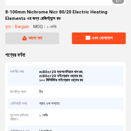
1
/
1
8-100mm Nichrome Nicr 80/20 Electric Heating
Elements এর জন্য রেজিস্ট্যান্স রড
মূল্য：Bargain
MOQ：১ কেজি
ভালো দাম
এখন যোগাযোগ
পণ্যের বর্ণনা
লক্ষণীয় করা
,
ni80cr20 ম্যাগনেসিয়াম খাদ রড
,
ni80cr20 নাইক্রোম ওয়্যার রড
১০০ মিলিমিটার নাইক্রোম ওয়্যার রড
উৎপত্তি স্থল
চীন
ডেলিভারি সময়
প্রায় এক সপ্তাহ
ন্যূনতম চাহিদার
১ কেজি
পরিমাণ