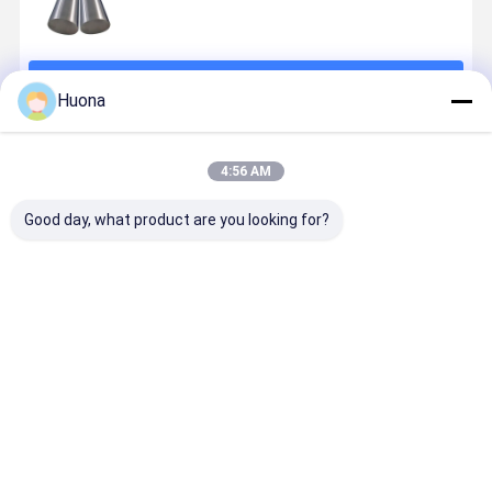
চালিয়ে
Huona
প্রস্তাবিত পণ্য
4:56 AM
Good day, what product are you looking for?
HAI-NiCr80
HAI-NiCr80
HAI-NiCr80
Cr30Ni70
Ni80Cr20
Nickel
Ni80Cr20
Alloy Strip
Nichrome
Chromium
Nichrome
Nichrome
Strip with
Strip with
Strip
Alloy with
High Ductility
Ultra-Low
Premium
Stable
ভালো দাম
ভালো দাম
ভালো দাম
ভালো দাম
Weldable and
TCR Micron-
Anti-
Electrical
Corrosion
Level Size
Oxidation
Resistivity
Resistant for
Accuracy and
Alloy Tape for
High-
Household
Excellent
1100°C
Temperatu
Heating
Electrical
Industrial
Strength f
Appliances
Uniformity
Furnace
Precision