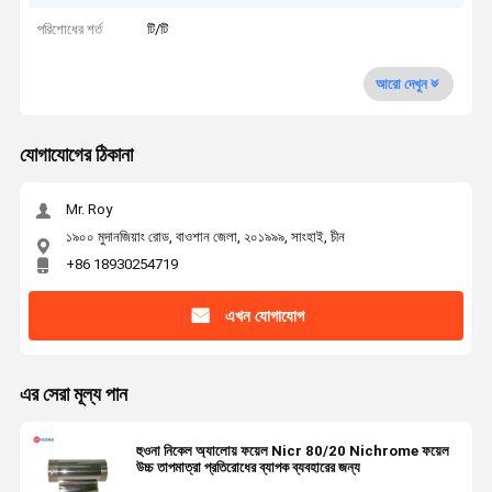
পরিশোধের শর্ত
টি/টি
আরো দেখুন
যোগাযোগের ঠিকানা
Mr. Roy
১৯০০ মুদানজিয়াং রোড, বাওশান জেলা, ২০১৯৯৯, সাংহাই, চীন
+86 18930254719
এখন যোগাযোগ
এর সেরা মূল্য পান
হুওনা নিকেল অ্যালোয় ফয়েল Nicr 80/20 Nichrome ফয়েল
উচ্চ তাপমাত্রা প্রতিরোধের ব্যাপক ব্যবহারের জন্য