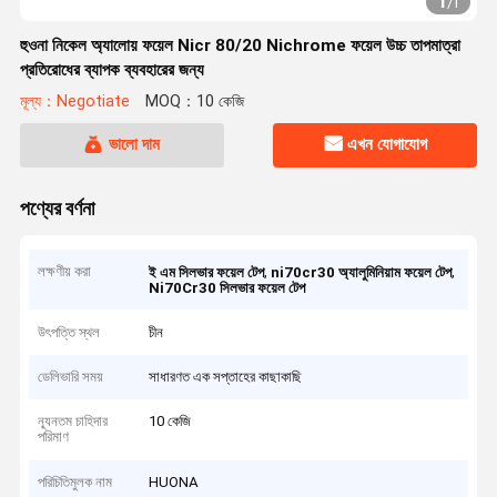
1
/
1
হুওনা নিকেল অ্যালোয় ফয়েল Nicr 80/20 Nichrome ফয়েল উচ্চ তাপমাত্রা
প্রতিরোধের ব্যাপক ব্যবহারের জন্য
মূল্য：Negotiate
MOQ：10 কেজি
ভালো দাম
এখন যোগাযোগ
পণ্যের বর্ণনা
লক্ষণীয় করা
,
,
ই এম সিলভার ফয়েল টেপ
ni70cr30 অ্যালুমিনিয়াম ফয়েল টেপ
Ni70Cr30 সিলভার ফয়েল টেপ
উৎপত্তি স্থল
চীন
ডেলিভারি সময়
সাধারণত এক সপ্তাহের কাছাকাছি
ন্যূনতম চাহিদার
10 কেজি
পরিমাণ
পরিচিতিমুলক নাম
HUONA