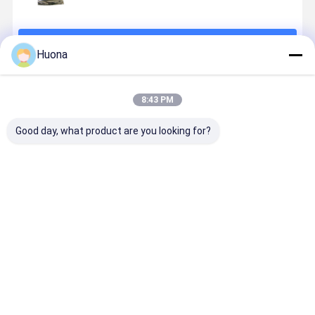
চালিয়ে
Huona
প্রস্তাবিত পণ্য
8:43 PM
Good day, what product are you looking for?
HAI-NiCr80
HAI-NiCr80
HAI-NiCr80
Cr30Ni70
Ni80Cr20
Nickel
Ni80Cr20
Alloy Strip
Nichrome
Chromium
Nichrome
Nichrome
Strip with
Strip with
Strip
Alloy with
High Ductility
Ultra-Low
Premium
Stable
ভালো দাম
ভালো দাম
ভালো দাম
ভালো দাম
Weldable and
TCR Micron-
Anti-
Electrical
Corrosion
Level Size
Oxidation
Resistivity
Resistant for
Accuracy and
Alloy Tape for
High-
Household
Excellent
1100°C
Temperatu
Heating
Electrical
Industrial
Strength f
Appliances
Uniformity
Furnace
Precision
for Sensors &
Heating with
Resistors 