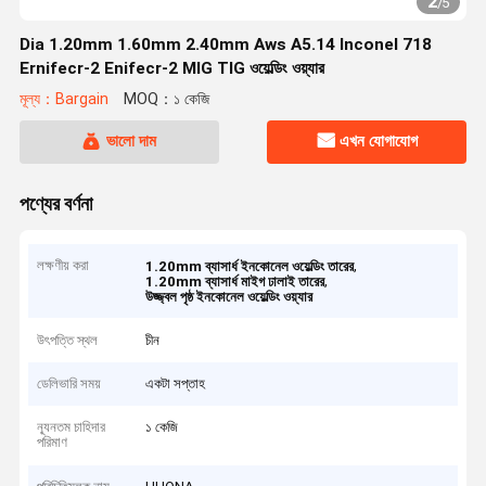
2
/
5
Dia 1.20mm 1.60mm 2.40mm Aws A5.14 Inconel 718
Ernifecr-2 Enifecr-2 MIG TIG ওয়েল্ডিং ওয়্যার
মূল্য：Bargain
MOQ：১ কেজি
ভালো দাম
এখন যোগাযোগ
পণ্যের বর্ণনা
লক্ষণীয় করা
,
1.20mm ব্যাসার্ধ ইনকোনেল ওয়েল্ডিং তারের
,
1.20mm ব্যাসার্ধ মাইগ ঢালাই তারের
উজ্জ্বল পৃষ্ঠ ইনকোনেল ওয়েল্ডিং ওয়্যার
উৎপত্তি স্থল
চীন
ডেলিভারি সময়
একটা সপ্তাহ
ন্যূনতম চাহিদার
১ কেজি
পরিমাণ