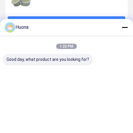
ওয়্যার
চালিয়ে
Huona
প্রস্তাবিত পণ্য
1:22 PM
Good day, what product are you looking for?
ECuSi-B কপার
430F স্টেইনলেস
ER316L
ER308L
সিলিকন অ্যালোয়
স্টীল ওয়েল্ডিং রড
স্টেইনলেস স্টীল
স্টেইনলেস স্টীল
ওয়েল্ডিং ওয়্যার উচ্চ
ওয়্যার SUS430
ওয়েল্ডিং রড ওয়্যার
ওয়েল্ডিং রড ওয়্য
তরলতা এবং ফাট
জন্য অটোমোটিভ
SUS316
SUS304
প্রতিরোধের সঙ্গে 0.8
এক্সজোস্ট রান্নাঘর
SUS316L
SUS304L
ভালো দাম
ভালো দাম
ভালো দাম
ভালো দাম
¢ 5.0 মিমি ব্যাসার্ধ
সরঞ্জাম আলংকারিক
রাসায়নিক সরঞ্জাম
রাসায়নিক সরঞ্জাম
ঢালাই
জন্য সামুদ্রিক পাইপিং
খাদ্য প্রক্রিয়াক
খাদ্য প্রক্রিয়াকরণ
পাইপিং জন্য উচ্চ
উচ্চ জারা প্রতিরোধের
জারা প্রতিরোধের