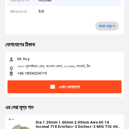
পরিচিতিমুলক নাম
HUONA
পরিশোধের শর্ত
টি/টি
আরো দেখুন
যোগাযোগের ঠিকানা
Mr. Roy
১৯০০ মুদানজিয়াং রোড, বাওশান জেলা, ২০১৯৯৯, সাংহাই, চীন
+86 18930254719
এখন যোগাযোগ
এর সেরা মূল্য পান
Dia 1.20mm 1.60mm 2.40mm Aws A5.14
Inconel 718 Ernifecr-2 Enifecr-2 MIG TIG ওয়েল্ডিং